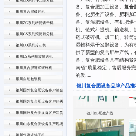
银川LD系列斗式提升机
备、复合肥加工设备、
复合
银川ZG系列转筒烘干机
银川复合肥破碎机
备、化肥生产设备、
肥料加
备、复混肥设备、有机肥烘
银川ZG系列转筒烘干机
机、链式斗提机、输送机、
银川GS系列滚筒筛分机
链式破碎机、烘干机、转筒
湿物料烘干发酵设备，为有
银川LQ系列冷却机
供了新型的复合肥生产线，
银川LS系列螺旋输送机
备，复合肥设备具有结构紧
银川自动包装机
南省“质量稳定，售后服务
银川复合肥链式破碎机
的发.....
银川自动包装机
银川复合肥设备品牌产品推
银川国外复合肥设备客户签合
同现场
银川国外复合肥设备客户购买
现场
银川BB肥生产线
银川国外复合肥设备客户卸货
现场
银川山东复合肥设备生产现场
银川气流式烘干机