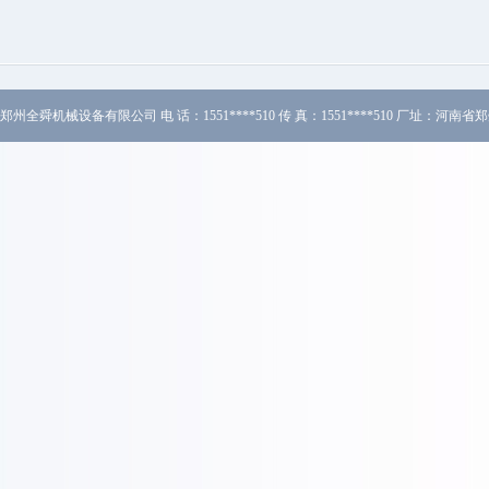
银川LD系列斗式提升机
郑州全舜机械设备有限公司 电 话：1551****510 传 真：1551****510 厂址
银川LS系列螺旋输送机
银川气流式烘干机