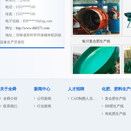
联系人：王经理
电话：1551****510
传真：1551****510
电子信箱：859****10@qq.com
网址：
http://www.dh0371.com
地址：河南省郑州市环保铜米机回收
银川复合肥生产线
设备生产开发区
银川转筒烘干机
关于全舜
新闻中心
人才招聘
化肥、肥料生产
全舜介绍
公司新闻
CAD制图人员招聘
复合肥生产线
联系我们
行业新闻
BB肥生产线
有机肥生产线