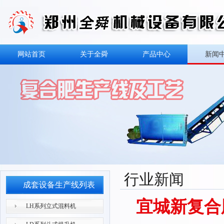
网站首页
关于全舜
产品中心
新闻
行业新闻
成套设备生产线列表
宜城新复合
LH系列立式混料机