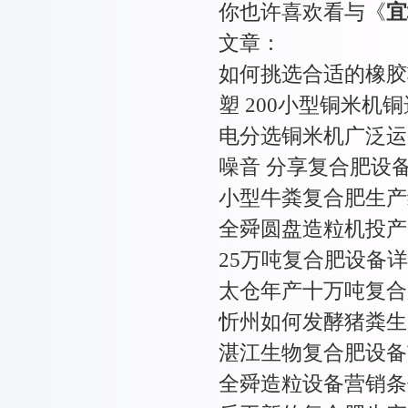
你也许喜欢看与《
宜
文章：
如何挑选合适的橡胶
塑
200小型铜米机
电分选铜米机广泛运
噪音
分享复合肥设
小型牛粪复合肥生产
全舜圆盘造粒机投产
25万吨复合肥设备
太仓年产十万吨复合
忻州如何发酵猪粪生
湛江生物复合肥设备
全舜造粒设备营销条